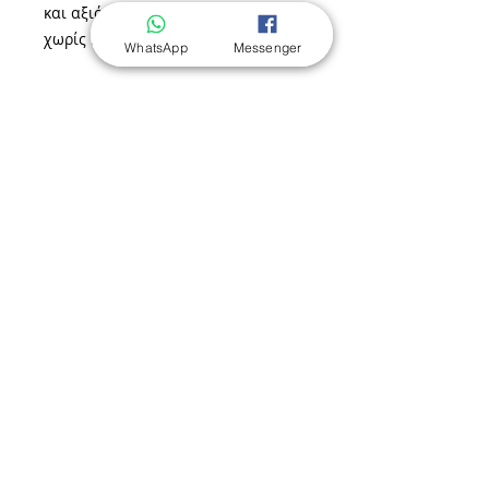
και αξιόπιστη ρύθμιση ισχύος
χωρίς ηλεκτρονικά
WhatsApp
Messenger
Λέβητες ηλεκτροδίων GAZDA
Μονοφασικοί λέβητες
Τριφασικοί λέβητες
Σετ θέρμανσης TRIO μονοφασικά
Σετ θέρμανσης TRIO τριφασικά
Σετ σωληνώσεων επίτοιχου λέβητα
Θερμοστάτης Wi-Fi Konlen